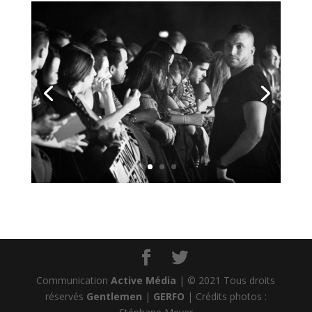
Communication
Active Média
| © 2021 Tous droits
réservés
Gentlemen
|
GERFO
| Crédits photos :