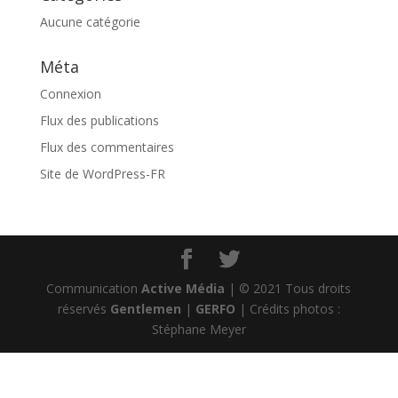
Aucune catégorie
Méta
Connexion
Flux des publications
Flux des commentaires
Site de WordPress-FR
Communication
Active Média
| © 2021 Tous droits
réservés
Gentlemen
|
GERFO
| Crédits photos :
Stéphane Meyer